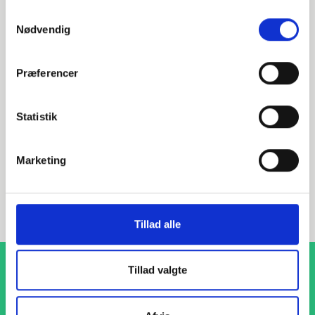
Alternative varer
Samtykkevalg
Nødvendig
000599060
Præferencer
DN50 60,3 Planflange (B1-61,5)
Statistik
EN 1092-1 T:01 A PN6
S235JR 1.0038
Marketing
Planflange
stk. tilgængelig
Tillad alle
Tillad valgte