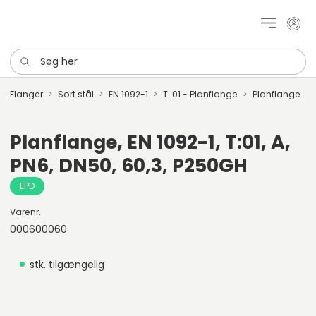
Mit k
Søg her
Flanger
Sort stål
EN 1092-1
T: 01 - Planflange
Planflange
Planflange, EN 1092-1, T:01, A,
PN6, DN50, 60,3, P250GH
EPD
Varenr.
000600060
stk. tilgængelig