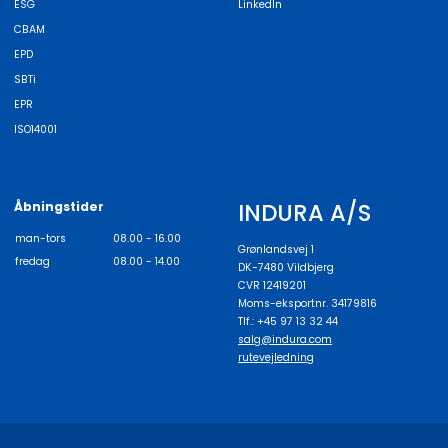
ESG
LinkedIn
CBAM
EPD
SBTi
EPR
ISO14001
INDURA A/S
Åbningstider
man-tors
08.00 - 16.00
Grønlandsvej 1
fredag
08.00 - 14.00
DK-7480 Vildbjerg
CVR 12419201
Moms-eksportnr. 34179816
Tlf.: +45 97 13 32 44
salg@indura.com
rutevejledning