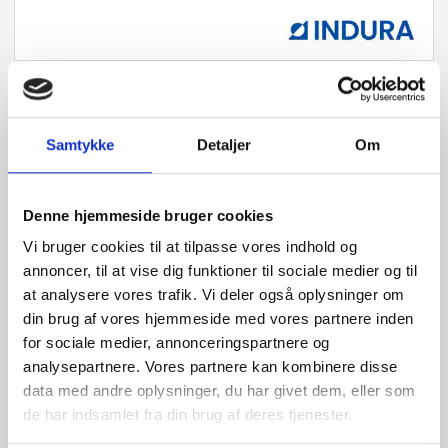
Samtykke
Detaljer
Om
Har du spørgsmål?
Vi står klar til at hjælpe med spørgsmål om produkter,
Denne hjemmeside bruger cookies
service eller andet. Kontakt os for professionel rådgivning
og sparring.
Vi bruger cookies til at tilpasse vores indhold og
annoncer, til at vise dig funktioner til sociale medier og til
at analysere vores trafik. Vi deler også oplysninger om
din brug af vores hjemmeside med vores partnere inden
INDURA DK
for sociale medier, annonceringspartnere og
+45 97 13 32 44
analysepartnere. Vores partnere kan kombinere disse
salg@indura.com
data med andre oplysninger, du har givet dem, eller som
de har indsamlet fra din brug af deres tjenester.