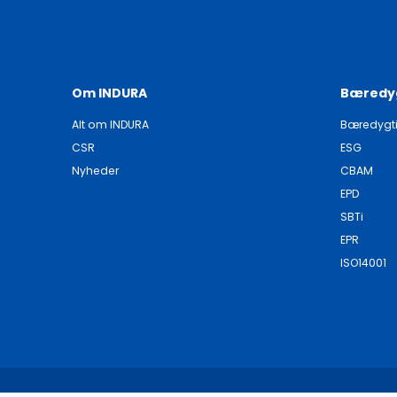
Om INDURA
Bæredy
Alt om INDURA
Bæredygt
CSR
ESG
Nyheder
CBAM
EPD
SBTi
EPR
ISO14001