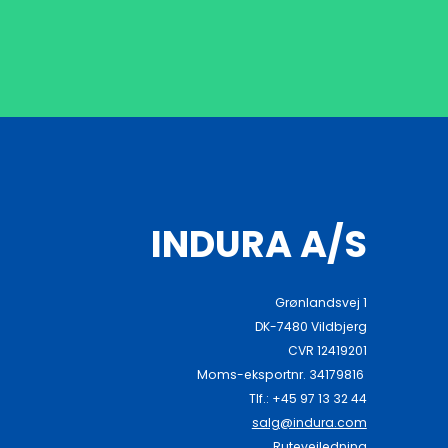
INDURA A/S
Grønlandsvej 1
DK-7480 Vildbjerg
CVR 12419201
Moms-eksportnr. 34179816
Tlf.: +45 97 13 32 44
salg@indura.com
Rutevejledning