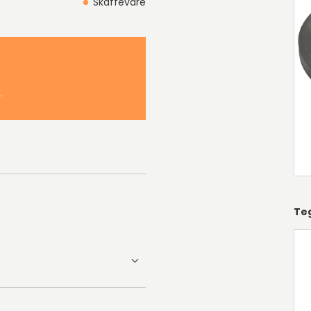
Skaffevare
.
Te