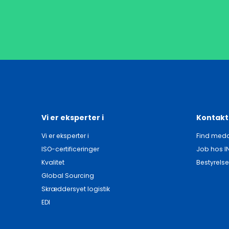
Vi er eksperter i
Kontakt
Vi er eksperter i
Find meda
ISO-certificeringer
Job hos I
Kvalitet
Bestyrelse
Global Sourcing
Skræddersyet logistik
EDI