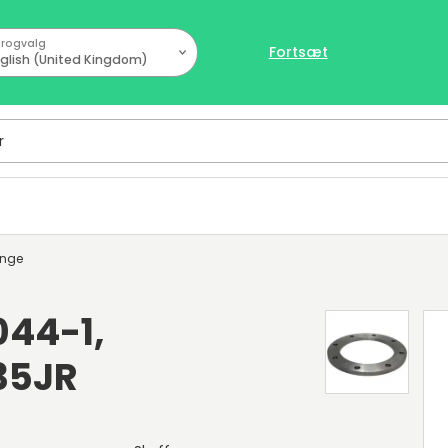
rogvalg
Fortsæt
glish (United Kingdom)
ange
044-1,
35JR