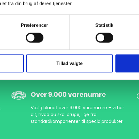
et fra din brug af deres tjenester.
Præferencer
Statistik
Tillad valgte
Over 9.000 varenumre
,
Vælg blandt over 9.000 varenumre – vi har
alt, hvad du skal bruge, lige fra
standardkomponenter til specialprodukter.