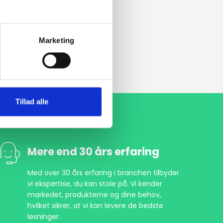
Marketing
Tillad alle
Mere end 30 års erfaring
Med over 30 års erfaring i branchen tilbyder
vi ekspertise, du kan stole på. Vi kender
markedet, produkterne og dine behov,
hvilket sikrer, at vi kan levere de bedste
løsninger.