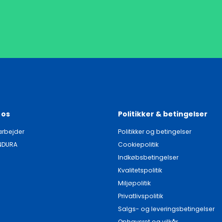
 os
Politikker & betingelser
rbejder
Politikker og betingelser
NDURA
Cookiepolitik
Indkøbsbetingelser
Kvalitetspolitik
Miljøpolitik
Privatlivspolitik
Salgs- og leveringsbetingelser
Ophavsret og vilkår