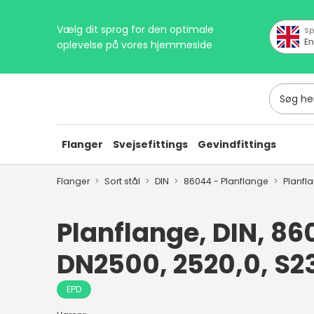
Vælg dit sprog for den optimale
Sp
En
oplevelse på vores hjemmeside
Søg her
Flanger
Svejsefittings
Gevindfittings
Flanger
Sort stål
DIN
86044 - Planflange
Planfl
Planflange, DIN, 86
DN2500, 2520,0, S2
EPD