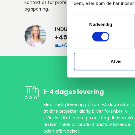
Kontakt os for professionel rådgivning
dem, eller som de har indsaml
og sparring.
Samtykkevalg
Nødvendig
INDURA DK
+45 97 13 32 44
salg@indura.com
Afvis
1-4 dages levering
Med hurtig levering på kun 1-4 dage sikrer vi
at dine projekter aldrig bliver forsinket. Vi
står klar til at levere præcist og til tiden, så
du kan holde dit produktionsflow kørende
uden afbrydelser.