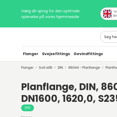
Vælg dit sprog for den optimale
Sp
En
oplevelse på vores hjemmeside
Søg her
Flanger
Svejsefittings
Gevindfittings
Flanger
Sort stål
DIN
86044 - Planflange
Planfl
Planflange, DIN, 86
DN1600, 1620,0, S2
EPD