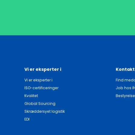
Vi er eksperter i
Kontakt
Vi er eksperter i
Find meda
ISO-certificeringer
Job hos I
Kvalitet
Bestyrelse
Global Sourcing
Skræddersyet logistik
EDI