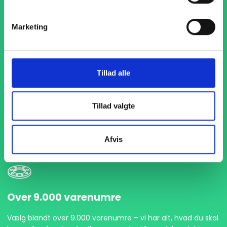
Marketing
Tillad alle
1-4 dages levering
Med hurtig levering på kun 1-4 dage sikrer vi, at dine
Tillad valgte
projekter aldrig bliver forsinket. Vi står klar til at levere
præcist og til tiden, så du kan holde dit produktionsflow
kørende uden afbrydelser.
Afvis
Over 9.000 varenumre
Vælg blandt over 9.000 varenumre – vi har alt, hvad du skal