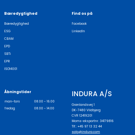
Bæredygtighed
Find os på
Bæredygtighed
Facebook
ESG
LinkedIn
CBAM
EPD
SBTi
EPR
ISO14001
INDURA A/S
Åbningstider
man-tors
08.00 - 16.00
Grønlandsvej 1
fredag
08.00 - 14.00
DK-7480 Vildbjerg
CVR 12419201
Moms-eksportnr. 34179816
Tlf.: +45 97 13 32 44
salg@indura.com