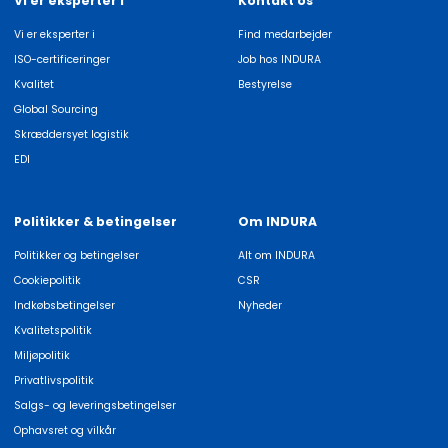
Vi er eksperter i
Kontakt os
Vi er eksperter i
Find medarbejder
ISO-certificeringer
Job hos INDURA
Kvalitet
Bestyrelse
Global Sourcing
Skræddersyet logistik
EDI
Politikker & betingelser
Om INDURA
Politikker og betingelser
Alt om INDURA
Cookiepolitik
CSR
Indkøbsbetingelser
Nyheder
Kvalitetspolitik
Miljøpolitik
Privatlivspolitik
Salgs- og leveringsbetingelser
Ophavsret og vilkår