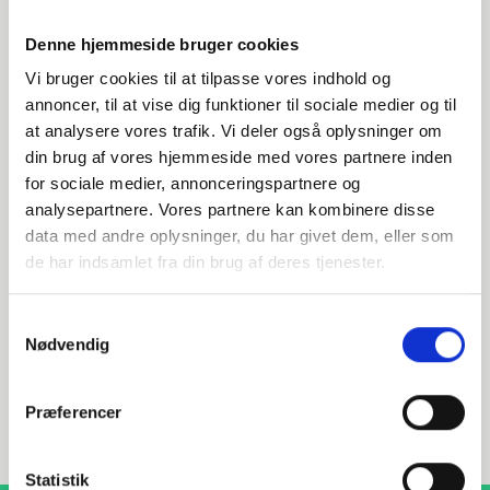
Denne hjemmeside bruger cookies
Vi bruger cookies til at tilpasse vores indhold og
annoncer, til at vise dig funktioner til sociale medier og til
at analysere vores trafik. Vi deler også oplysninger om
din brug af vores hjemmeside med vores partnere inden
Har du spørgsmål?
for sociale medier, annonceringspartnere og
analysepartnere. Vores partnere kan kombinere disse
Vi står klar til at hjælpe med spørgsmål om produkter,
data med andre oplysninger, du har givet dem, eller som
service eller andet. Kontakt os for professionel rådgivning
og sparring.
de har indsamlet fra din brug af deres tjenester.
Samtykkevalg
Nødvendig
INDURA DK
+45 97 13 32 44
Præferencer
salg@indura.com
Statistik