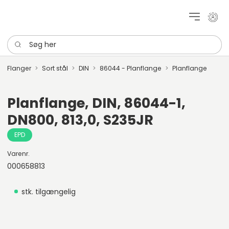
Mit k
Søg her
Flanger
Sort stål
DIN
86044 - Planflange
Planflange
Planflange, DIN, 86044-1,
DN800, 813,0, S235JR
EPD
Varenr.
000658813
stk. tilgængelig