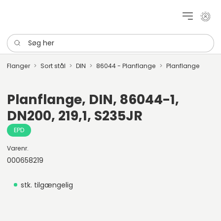
Mit k
Søg her
Flanger
Sort stål
DIN
86044 - Planflange
Planflange
Planflange, DIN, 86044-1,
DN200, 219,1, S235JR
EPD
Varenr.
000658219
stk. tilgængelig