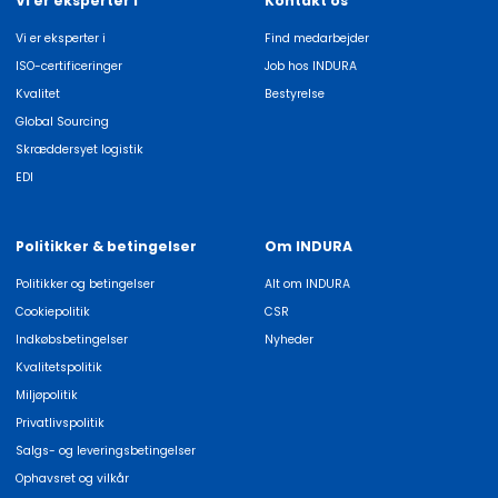
Vi er eksperter i
Kontakt os
Vi er eksperter i
Find medarbejder
ISO-certificeringer
Job hos INDURA
Kvalitet
Bestyrelse
Global Sourcing
Skræddersyet logistik
EDI
Politikker & betingelser
Om INDURA
Politikker og betingelser
Alt om INDURA
Cookiepolitik
CSR
Indkøbsbetingelser
Nyheder
Kvalitetspolitik
Miljøpolitik
Privatlivspolitik
Salgs- og leveringsbetingelser
Ophavsret og vilkår