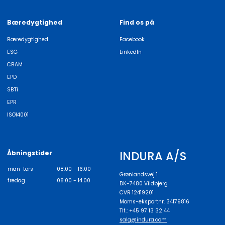
Bæredygtighed
Find os på
Bæredygtighed
Facebook
ESG
LinkedIn
CBAM
EPD
SBTi
EPR
ISO14001
INDURA A/S
Åbningstider
man-tors
08.00 - 16.00
Grønlandsvej 1
fredag
08.00 - 14.00
DK-7480 Vildbjerg
CVR 12419201
Moms-eksportnr. 34179816
Tlf.: +45 97 13 32 44
salg@indura.com