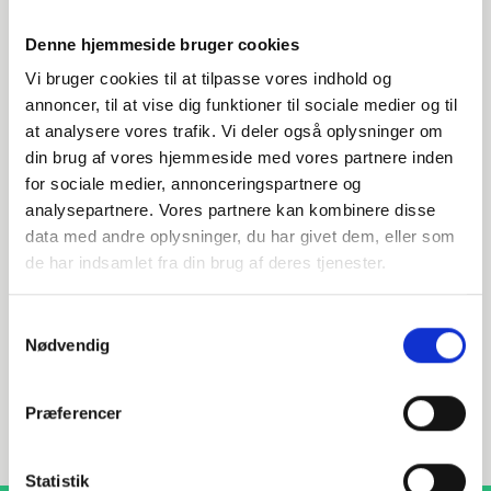
Denne hjemmeside bruger cookies
Vi bruger cookies til at tilpasse vores indhold og
annoncer, til at vise dig funktioner til sociale medier og til
at analysere vores trafik. Vi deler også oplysninger om
din brug af vores hjemmeside med vores partnere inden
Har du spørgsmål?
for sociale medier, annonceringspartnere og
analysepartnere. Vores partnere kan kombinere disse
Vi står klar til at hjælpe med spørgsmål om produkter,
data med andre oplysninger, du har givet dem, eller som
service eller andet. Kontakt os for professionel rådgivning
og sparring.
de har indsamlet fra din brug af deres tjenester.
Samtykkevalg
Nødvendig
INDURA DK
+45 97 13 32 44
Præferencer
salg@indura.com
Statistik