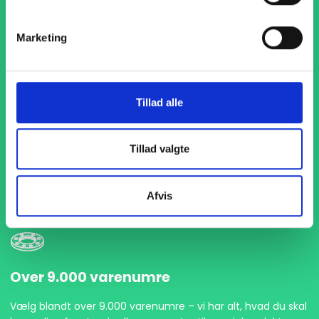
Marketing
Tillad alle
1-4 dages levering
Med hurtig levering på kun 1-4 dage sikrer vi, at dine
Tillad valgte
projekter aldrig bliver forsinket. Vi står klar til at levere
præcist og til tiden, så du kan holde dit produktionsflow
kørende uden afbrydelser.
Afvis
Over 9.000 varenumre
Vælg blandt over 9.000 varenumre – vi har alt, hvad du skal