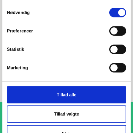
Relaterede varer
Samtykkevalg
Nødvendig
014518219
Præferencer
DN200 219,1 Presset krave (s2-4)
Statistik
DIN 2642 PN10
P235GH-TC1 1.0345
Marketing
Presset krave
stk. tilgængelig
Tillad alle
Tillad valgte