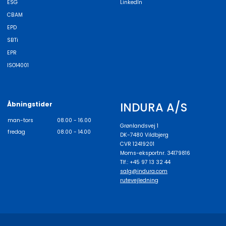
ESG
LinkedIn
CBAM
EPD
SBTi
EPR
ISO14001
INDURA A/S
Åbningstider
man-tors
08.00 - 16.00
Grønlandsvej 1
fredag
08.00 - 14.00
DK-7480 Vildbjerg
CVR 12419201
Moms-eksportnr. 34179816
Tlf.: +45 97 13 32 44
salg@indura.com
rutevejledning