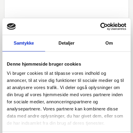
Samtykke
Detaljer
Om
Har du spørgsmål?
Vi står klar til at hjælpe med spørgsmål om produkter,
Denne hjemmeside bruger cookies
service eller andet. Kontakt os for professionel rådgivning
og sparring.
Vi bruger cookies til at tilpasse vores indhold og
annoncer, til at vise dig funktioner til sociale medier og til
at analysere vores trafik. Vi deler også oplysninger om
din brug af vores hjemmeside med vores partnere inden
INDURA DK
for sociale medier, annonceringspartnere og
+45 97 13 32 44
analysepartnere. Vores partnere kan kombinere disse
salg@indura.com
data med andre oplysninger, du har givet dem, eller som
de har indsamlet fra din brug af deres tjenester.