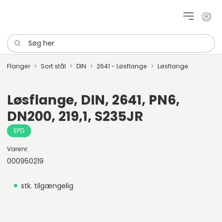
Mit k
Søg her
Flanger
Sort stål
DIN
2641 - Løsflange
Løsflange
Løsflange, DIN, 2641, PN6,
DN200, 219,1, S235JR
EPD
Varenr.
000950219
stk. tilgængelig