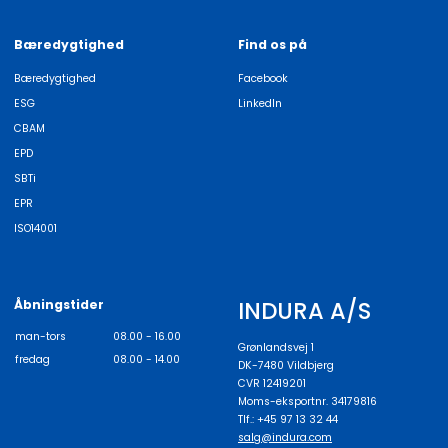
Bæredygtighed
Find os på
Bæredygtighed
Facebook
ESG
LinkedIn
CBAM
EPD
SBTi
EPR
ISO14001
INDURA A/S
Åbningstider
man-tors
08.00 - 16.00
Grønlandsvej 1
fredag
08.00 - 14.00
DK-7480 Vildbjerg
CVR 12419201
Moms-eksportnr. 34179816
Tlf.: +45 97 13 32 44
salg@indura.com