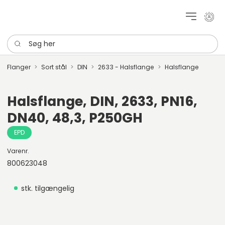
Mit k
Søg her
Flanger
Sort stål
DIN
2633 - Halsflange
Halsflange
Halsflange, DIN, 2633, PN16,
DN40, 48,3, P250GH
EPD
Varenr.
800623048
stk. tilgængelig