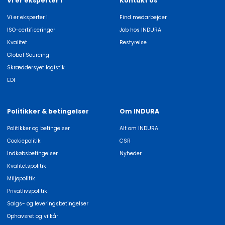
Vi er eksperter i
Kontakt os
Vi er eksperter i
Find medarbejder
ISO-certificeringer
Job hos INDURA
Kvalitet
Bestyrelse
Global Sourcing
Skræddersyet logistik
EDI
Politikker & betingelser
Om INDURA
Politikker og betingelser
Alt om INDURA
Cookiepolitik
CSR
Indkøbsbetingelser
Nyheder
Kvalitetspolitik
Miljøpolitik
Privatlivspolitik
Salgs- og leveringsbetingelser
Ophavsret og vilkår