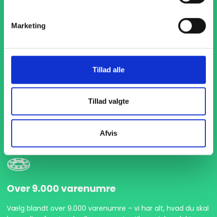
Marketing
Tillad alle
1-4 dages levering
Med hurtig levering på kun 1-4 dage sikrer vi, at dine
Tillad valgte
projekter aldrig bliver forsinket. Vi står klar til at levere
præcist og til tiden, så du kan holde dit produktionsflow
kørende uden afbrydelser.
Afvis
Over 9.000 varenumre
Vælg blandt over 9.000 varenumre – vi har alt, hvad du skal