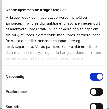
Denne hjemmeside bruger cookies
Vi bruger cookies til at tilpasse vores indhold og
annoncer, til at vise dig funktioner til sociale medier og til
at analysere vores trafik. Vi deler også oplysninger om
din brug af vores hjemmeside med vores partnere inden
Har du spørgsmål?
for sociale medier, annonceringspartnere og
analysepartnere. Vores partnere kan kombinere disse
Vi står klar til at hjælpe med spørgsmål om produkter,
data med andre oplysninger, du har givet dem, eller som
service eller andet. Kontakt os for professionel rådgivning
og sparring.
de har indsamlet fra din brug af deres tjenester.
Samtykkevalg
Nødvendig
INDURA DK
+45 97 13 32 44
Præferencer
salg@indura.com
Statistik