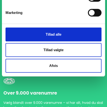
Marketing
Tillad alle
1-4 dages levering
Med hurtig levering på kun 1-4 dage sikrer vi, at dine
Tillad valgte
projekter aldrig bliver forsinket. Vi står klar til at levere
præcist og til tiden, så du kan holde dit produktionsflow
kørende uden afbrydelser.
Afvis
Over 9.000 varenumre
Vælg blandt over 9.000 varenumre – vi har alt, hvad du skal