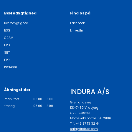
Bæredygtighed
Find os på
Bæredygtighed
Facebook
ESG
LinkedIn
CBAM
EPD
SBTi
EPR
ISO14001
INDURA A/S
Åbningstider
man-tors
08.00 - 16.00
Grønlandsvej 1
fredag
08.00 - 14.00
DK-7480 Vildbjerg
CVR 12419201
Moms-eksportnr. 34179816
Tlf.: +45 97 13 32 44
salg@indura.com