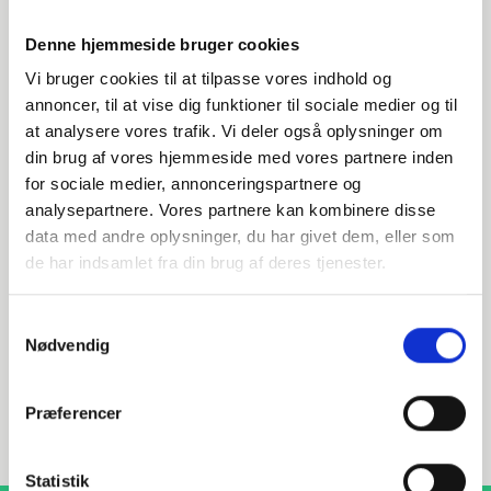
Denne hjemmeside bruger cookies
Vi bruger cookies til at tilpasse vores indhold og
annoncer, til at vise dig funktioner til sociale medier og til
at analysere vores trafik. Vi deler også oplysninger om
din brug af vores hjemmeside med vores partnere inden
Har du spørgsmål?
for sociale medier, annonceringspartnere og
analysepartnere. Vores partnere kan kombinere disse
Vi står klar til at hjælpe med spørgsmål om produkter,
data med andre oplysninger, du har givet dem, eller som
service eller andet. Kontakt os for professionel rådgivning
og sparring.
de har indsamlet fra din brug af deres tjenester.
Samtykkevalg
Nødvendig
INDURA DK
+45 97 13 32 44
Præferencer
salg@indura.com
Statistik