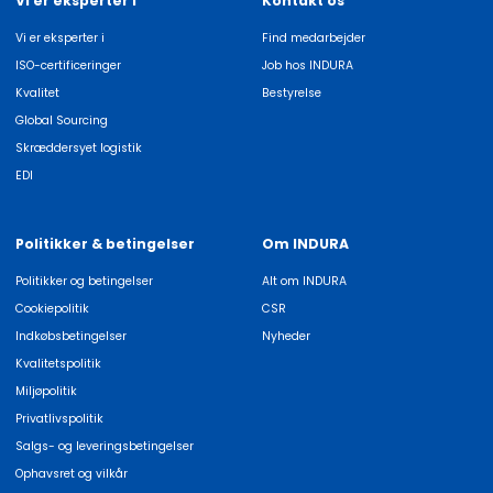
Vi er eksperter i
Kontakt os
Vi er eksperter i
Find medarbejder
ISO-certificeringer
Job hos INDURA
Kvalitet
Bestyrelse
Global Sourcing
Skræddersyet logistik
EDI
Politikker & betingelser
Om INDURA
Politikker og betingelser
Alt om INDURA
Cookiepolitik
CSR
Indkøbsbetingelser
Nyheder
Kvalitetspolitik
Miljøpolitik
Privatlivspolitik
Salgs- og leveringsbetingelser
Ophavsret og vilkår