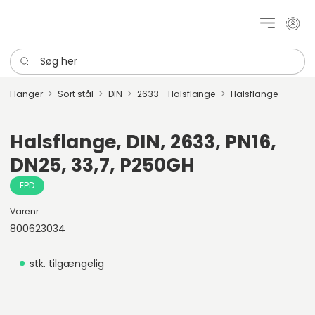
Mit k
Søg her
Flanger
Sort stål
DIN
2633 - Halsflange
Halsflange
Halsflange, DIN, 2633, PN16,
DN25, 33,7, P250GH
EPD
Varenr.
800623034
stk. tilgængelig