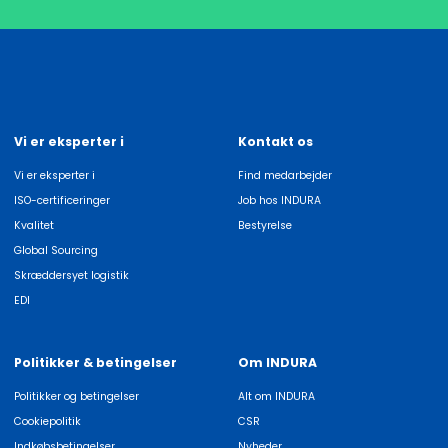
Vi er eksperter i
Kontakt os
Vi er eksperter i
Find medarbejder
ISO-certificeringer
Job hos INDURA
Kvalitet
Bestyrelse
Global Sourcing
Skræddersyet logistik
EDI
Politikker & betingelser
Om INDURA
Politikker og betingelser
Alt om INDURA
Cookiepolitik
CSR
Indkøbsbetingelser
Nyheder