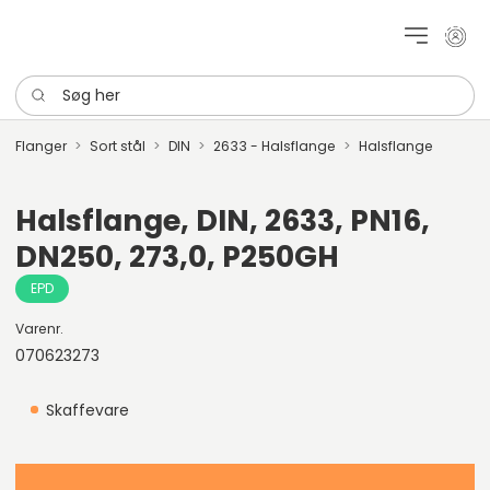
Mit k
Søg her
Flanger
Sort stål
DIN
2633 - Halsflange
Halsflange
Halsflange, DIN, 2633, PN16,
DN250, 273,0, P250GH
EPD
Varenr.
070623273
Skaffevare