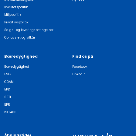
Kvalitetspolitik
Miljøpolitik
Privatlivspolitik
Salgs- og leveringsbetingelser
Ophavsret og vilkår
Bæredygtighed
Find os på
Bæredygtighed
Facebook
ESG
LinkedIn
CBAM
EPD
SBTi
EPR
ISO14001
Åbningstider