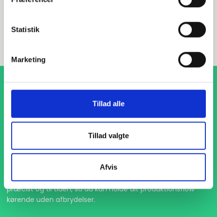
INDURA DK
+45 97 13 32 44
Statistik
salg@indura.com
Marketing
Tillad alle
Tillad valgte
1-4 dages levering
Afvis
Med hurtig levering på kun 1-4 dage sikrer vi, at dine
projekter aldrig bliver forsinket. Vi står klar til at levere
præcist og til tiden, så du kan holde dit produktionsflow
kørende uden afbrydelser.