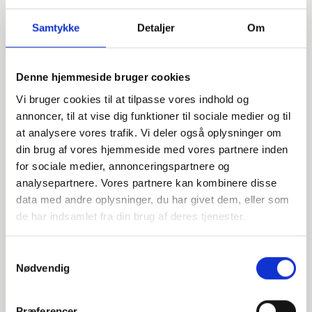
Samtykke
Detaljer
Om
Denne hjemmeside bruger cookies
Vi bruger cookies til at tilpasse vores indhold og
annoncer, til at vise dig funktioner til sociale medier og til
at analysere vores trafik. Vi deler også oplysninger om
din brug af vores hjemmeside med vores partnere inden
for sociale medier, annonceringspartnere og
analysepartnere. Vores partnere kan kombinere disse
data med andre oplysninger, du har givet dem, eller som
Har du spørgsmål?
de har indsamlet fra din brug af deres tjenester.
Vi står klar til at hjælpe med spørgsmål om produkter,
service eller andet. Kontakt os for professionel rådgivning
Samtykkevalg
og sparring.
Nødvendig
Præferencer