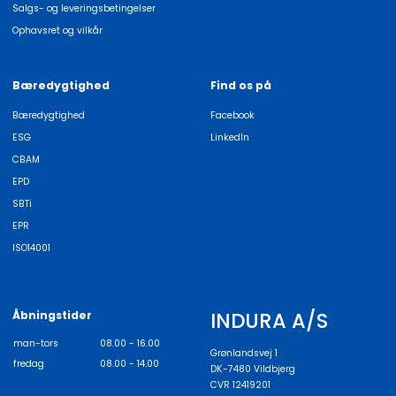
Salgs- og leveringsbetingelser
Ophavsret og vilkår
Bæredygtighed
Find os på
Bæredygtighed
Facebook
ESG
LinkedIn
CBAM
EPD
SBTi
EPR
ISO14001
INDURA A/S
Åbningstider
man-tors
08.00 - 16.00
Grønlandsvej 1
fredag
08.00 - 14.00
DK-7480 Vildbjerg
CVR 12419201