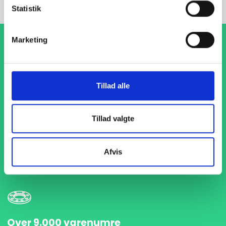
Statistik
Marketing
Tillad alle
1-4 dages levering
Tillad valgte
Med hurtig levering på kun 1-4 dage sikrer vi, at dine
projekter aldrig bliver forsinket. Vi står klar til at levere
præcist og til tiden, så du kan holde dit produktionsflow
Afvis
kørende uden afbrydelser.
Over 9.000 varenumre