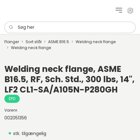
Mit k
Søg her
Flanger
Sort stål
ASME B16.5
Welding neck flange
Welding neck flange
Welding neck flange, ASME
B16.5, RF, Sch. Std., 300 lbs, 14",
LF2 CL1-SA/A105N-P280GH
EPD
Varenr.
002051356
stk. tilgængelig