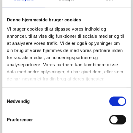
Denne hjemmeside bruger cookies
Vi bruger cookies til at tilpasse vores indhold og
annoncer, til at vise dig funktioner til sociale medier og til
at analysere vores trafik. Vi deler også oplysninger om
din brug af vores hjemmeside med vores partnere inden
for sociale medier, annonceringspartnere og
Har du spørgsmål?
analysepartnere. Vores partnere kan kombinere disse
data med andre oplysninger, du har givet dem, eller som
Vi står klar til at hjælpe med spørgsmål om produkter,
de har indsamlet fra din brug af deres tjenester.
service eller andet. Kontakt os for professionel rådgivning
og sparring.
Samtykkevalg
Nødvendig
INDURA DK
Præferencer
+45 97 13 32 44
salg@indura.com