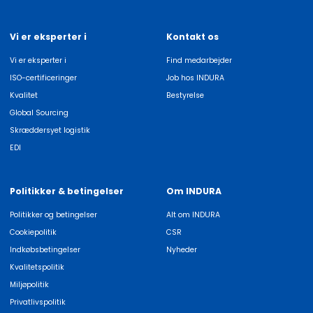
Vi er eksperter i
Kontakt os
Vi er eksperter i
Find medarbejder
ISO-certificeringer
Job hos INDURA
Kvalitet
Bestyrelse
Global Sourcing
Skræddersyet logistik
EDI
Politikker & betingelser
Om INDURA
Politikker og betingelser
Alt om INDURA
Cookiepolitik
CSR
Indkøbsbetingelser
Nyheder
Kvalitetspolitik
Miljøpolitik
Privatlivspolitik