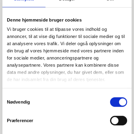
Denne hjemmeside bruger cookies
Vi bruger cookies til at tilpasse vores indhold og
annoncer, til at vise dig funktioner til sociale medier og til
at analysere vores trafik. Vi deler også oplysninger om
din brug af vores hjemmeside med vores partnere inden
for sociale medier, annonceringspartnere og
Har du spørgsmål?
analysepartnere. Vores partnere kan kombinere disse
data med andre oplysninger, du har givet dem, eller som
Vi står klar til at hjælpe med spørgsmål om produkter,
de har indsamlet fra din brug af deres tjenester.
service eller andet. Kontakt os for professionel rådgivning
og sparring.
Samtykkevalg
Nødvendig
INDURA DK
Præferencer
+45 97 13 32 44
salg@indura.com