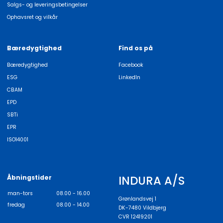
Salgs- og leveringsbetingelser
Ophavsret og vilkår
Bæredygtighed
Find os på
Bæredygtighed
Facebook
ESG
LinkedIn
CBAM
EPD
SBTi
EPR
ISO14001
INDURA A/S
Åbningstider
man-tors
08.00 - 16.00
Grønlandsvej 1
fredag
08.00 - 14.00
DK-7480 Vildbjerg
CVR 12419201