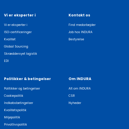
Vi er eksperter i
Kontakt os
Vi er eksperter i
Find medarbejder
ISO-certificeringer
Job hos INDURA
Kvalitet
Bestyrelse
Global Sourcing
Skræddersyet logistik
EDI
Politikker & betingelser
Om INDURA
Politikker og betingelser
Alt om INDURA
Cookiepolitik
CSR
Indkøbsbetingelser
Nyheder
Kvalitetspolitik
Miljøpolitik
Privatlivspolitik