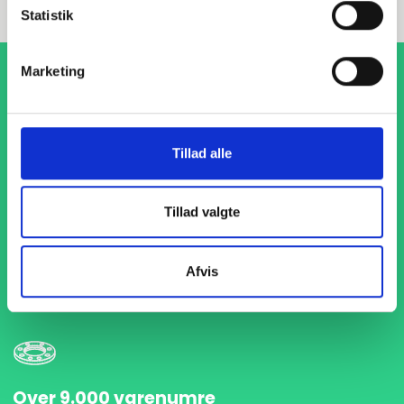
Statistik
Marketing
Tillad alle
1-4 dages levering
Tillad valgte
Med hurtig levering på kun 1-4 dage sikrer vi, at dine
projekter aldrig bliver forsinket. Vi står klar til at levere
præcist og til tiden, så du kan holde dit produktionsflow
Afvis
kørende uden afbrydelser.
Over 9.000 varenumre