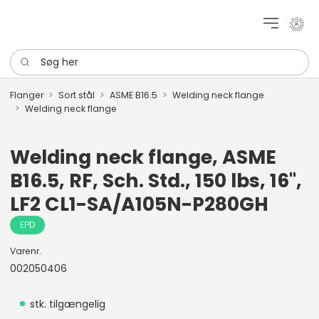
Mit k
Søg her
Flanger
Sort stål
ASME B16.5
Welding neck flange
Welding neck flange
Welding neck flange, ASME
B16.5, RF, Sch. Std., 150 lbs, 16",
LF2 CL1-SA/A105N-P280GH
EPD
Varenr.
002050406
stk. tilgængelig