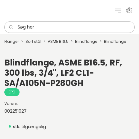
Mit k
Søg her
Flanger
Sort stål
ASME B16.5
Blindflange
Blindflange
Blindflange, ASME B16.5, RF,
300 lbs, 3/4", LF2 CL1-
SA/A105N-P280GH
EPD
Varenr.
002251027
stk. tilgængelig