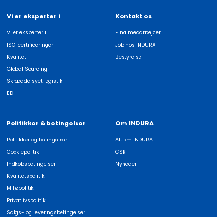
Vi er eksperter i
Kontakt os
Vi er eksperter i
Find medarbejder
ISO-certificeringer
Job hos INDURA
Kvalitet
Bestyrelse
Global Sourcing
Skræddersyet logistik
EDI
Politikker & betingelser
Om INDURA
Politikker og betingelser
Alt om INDURA
Cookiepolitik
CSR
Indkøbsbetingelser
Nyheder
Kvalitetspolitik
Miljøpolitik
Privatlivspolitik
Salgs- og leveringsbetingelser