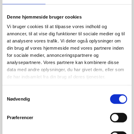
Denne hjemmeside bruger cookies
Vi bruger cookies til at tilpasse vores indhold og
annoncer, til at vise dig funktioner til sociale medier og til
at analysere vores trafik. Vi deler også oplysninger om
din brug af vores hjemmeside med vores partnere inden
for sociale medier, annonceringspartnere og
Har du spørgsmål?
analysepartnere. Vores partnere kan kombinere disse
Vi står klar til at hjælpe med spørgsmål om produkter,
data med andre oplysninger, du har givet dem, eller som
service eller andet. Kontakt os for professionel rådgivning
de har indsamlet fra din brug af deres tjenester.
og sparring.
Samtykkevalg
Nødvendig
INDURA DK
+45 97 13 32 44
Præferencer
salg@indura.com