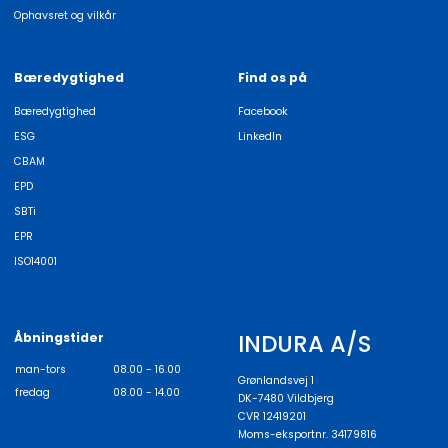
Ophavsret og vilkår
Bæredygtighed
Find os på
Bæredygtighed
Facebook
ESG
LinkedIn
CBAM
EPD
SBTi
EPR
ISO14001
INDURA A/S
Åbningstider
man-tors
08.00 - 16.00
Grønlandsvej 1
fredag
08.00 - 14.00
DK-7480 Vildbjerg
CVR 12419201
Moms-eksportnr. 34179816