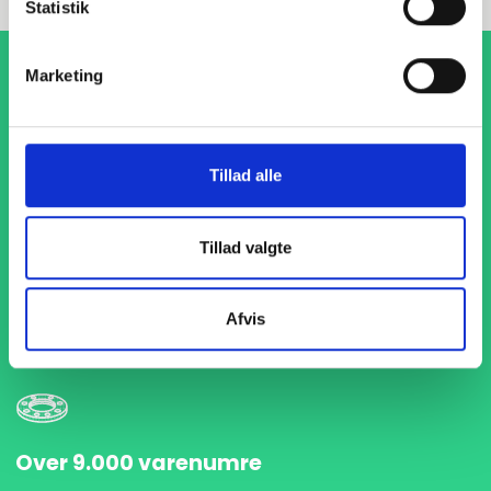
Statistik
Marketing
Tillad alle
1-4 dages levering
Tillad valgte
Med hurtig levering på kun 1-4 dage sikrer vi, at dine
projekter aldrig bliver forsinket. Vi står klar til at levere
præcist og til tiden, så du kan holde dit produktionsflow
Afvis
kørende uden afbrydelser.
Over 9.000 varenumre