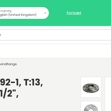
rogvalg
Fortsæt
glish (United Kingdom)
vindflange
2-1, T:13,
1/2",