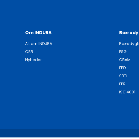
Om INDURA
Bæredy
Alt om INDURA
Bæredygt
CSR
ESG
Nyheder
CBAM
EPD
SBTi
EPR
ISO14001