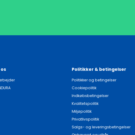
 os
Politikker & betingelser
rbejder
Politikker og betingelser
NDURA
Cookiepolitik
Indkøbsbetingelser
Kvalitetspolitik
Miljøpolitik
Privatlivspolitik
Salgs- og leveringsbetingelser
Ophavsret og vilkår