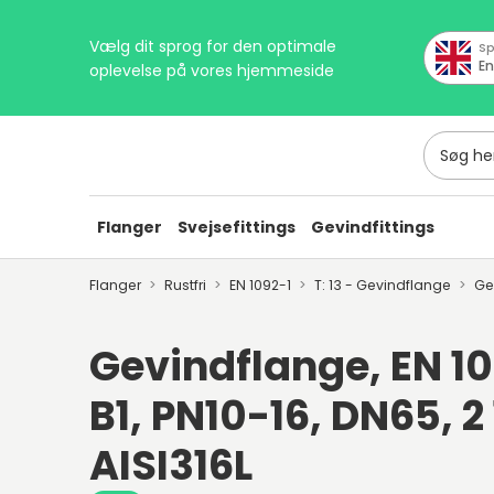
Vælg dit sprog for den optimale
Sp
En
oplevelse på vores hjemmeside
Søg her
Flanger
Svejsefittings
Gevindfittings
Flanger
Rustfri
EN 1092-1
T: 13 - Gevindflange
Ge
Gevindflange, EN 109
B1, PN10-16, DN65, 2 
AISI316L