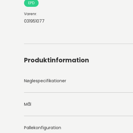
EPD
Varenr.
031951077
Produktinformation
Nøglespecifikationer
Mål
Pallekonfiguration