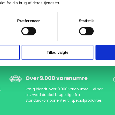
et fra din brug af deres tjenester.
030951076
DN65 2 1/2" Gevindflange 4 huller
EN 1092-1 T:13 B1 PN10-16 ISO7/1 Rp
A
Præferencer
Statistik
031951076
DN65 2 1/2" Gevindflange 4 huller
EN 1092-1 T:13 B1 PN10-16 ISO7/1 Rp
A
Tillad valgte
Over 9.000 varenumre
,
Vælg blandt over 9.000 varenumre – vi har
alt, hvad du skal bruge, lige fra
standardkomponenter til specialprodukter.