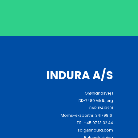
INDURA A/S
Grønlandsvej 1
DK-7480 Vildbjerg
CVR 12419201
Moms-eksportnr. 34179816
Tlf.: +45 97 13 32 44
salg@indura.com
Rutevejledning