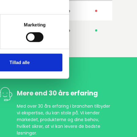
ISI316TI 1.4571
Gevindflange
Marketing
ISI316L 1.4404
Gevindflange
Tillad alle
Mere end 30 års erfaring
Med over 30 års erfaring i branchen tilbyder
vi ekspertise, du kan stole på. Vi kender
markedet, produkterne og dine behov,
hvilket sikrer, at vi kan levere de bedste
løsninger.