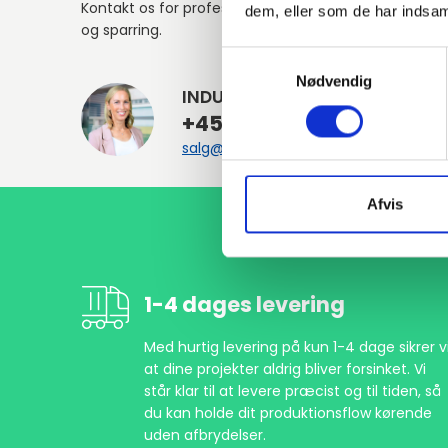
Kontakt os for professionel rådgivning
dem, eller som de har indsaml
og sparring.
Samtykkevalg
Nødvendig
INDURA DK
+45 97 13 32 44
salg@indura.com
Afvis
1-4 dages levering
Med hurtig levering på kun 1-4 dage sikrer vi
at dine projekter aldrig bliver forsinket. Vi
står klar til at levere præcist og til tiden, så
du kan holde dit produktionsflow kørende
uden afbrydelser.