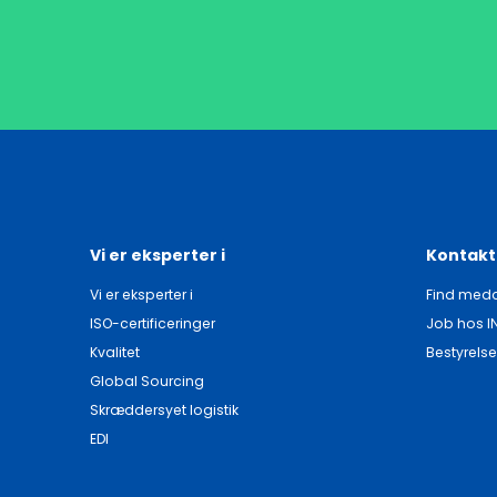
Vi er eksperter i
Kontakt
Vi er eksperter i
Find meda
ISO-certificeringer
Job hos I
Kvalitet
Bestyrelse
Global Sourcing
Skræddersyet logistik
EDI