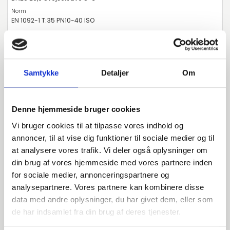
EN 1092-1 T:35 PN10-40 ISO
AISI304L 1.4307
Svejsekrave
Samtykke
Detaljer
Om
stk. tilgængelig
Denne hjemmeside bruger cookies
031996027
Vi bruger cookies til at tilpasse vores indhold og
annoncer, til at vise dig funktioner til sociale medier og til
DN20 26,9 Svejsekrave S-3
at analysere vores trafik. Vi deler også oplysninger om
din brug af vores hjemmeside med vores partnere inden
EN 1092-1 T:35 PN10-40 ISO
for sociale medier, annonceringspartnere og
AISI316L 1.4404
analysepartnere. Vores partnere kan kombinere disse
data med andre oplysninger, du har givet dem, eller som
Svejsekrave
de har indsamlet fra din brug af deres tjenester.
stk. tilgængelig