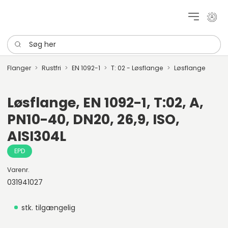
Mit k
Søg her
Flanger
Rustfri
EN 1092-1
T: 02 - Løsflange
Løsflange
Løsflange, EN 1092-1, T:02, A,
PN10-40, DN20, 26,9, ISO,
AISI304L
EPD
Varenr.
031941027
stk. tilgængelig