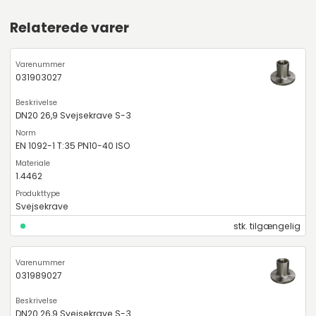
Relaterede varer
031903027
DN20 26,9 Svejsekrave S-3
EN 1092-1 T:35 PN10-40 ISO
1.4462
Svejsekrave
stk. tilgængelig
031989027
DN20 26,9 Svejsekrave S-3