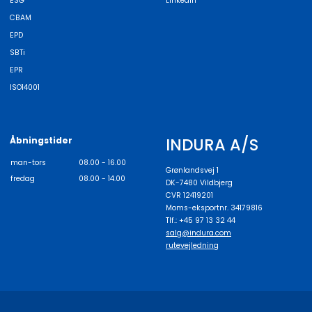
ESG
LinkedIn
CBAM
EPD
SBTi
EPR
ISO14001
INDURA A/S
Åbningstider
man-tors
08.00 - 16.00
Grønlandsvej 1
fredag
08.00 - 14.00
DK-7480 Vildbjerg
CVR 12419201
Moms-eksportnr. 34179816
Tlf.: +45 97 13 32 44
salg@indura.com
rutevejledning