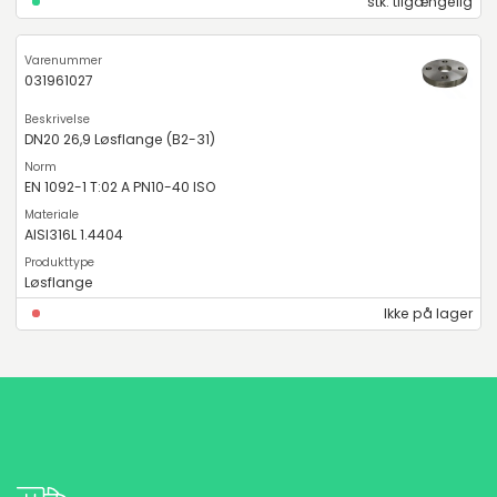
stk. tilgængelig
031961027
DN20 26,9 Løsflange (B2-31)
EN 1092-1 T:02 A PN10-40 ISO
AISI316L 1.4404
Løsflange
Ikke på lager