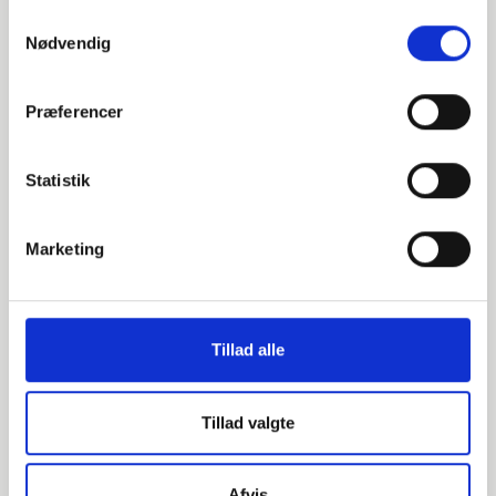
Samtykkevalg
Nødvendig
031997027
Præferencer
DN20 26,9 Svejsekrave S-3
EN 1092-1 T:35 PN10-40 ISO
Statistik
1.4432
Marketing
Svejsekrave
stk. tilgængelig
Tillad alle
Alternative varer
Tillad valgte
030941027
Afvis