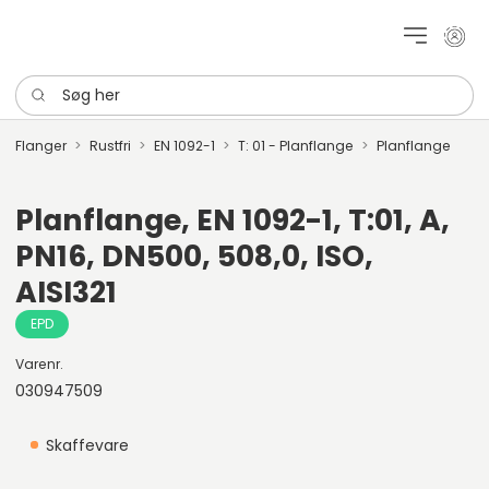
Mit k
Søg her
Flanger
Rustfri
EN 1092-1
T: 01 - Planflange
Planflange
Planflange, EN 1092-1, T:01, A,
PN16, DN500, 508,0, ISO,
AISI321
EPD
Varenr.
030947509
Skaffevare