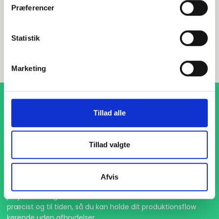
Præferencer
INDURA DK
Statistik
+45 97 13 32 44
salg@indura.com
Marketing
Tillad alle
Tillad valgte
1-4 dages levering
Afvis
Med hurtig levering på kun 1-4 dage sikrer vi, at dine
projekter aldrig bliver forsinket. Vi står klar til at levere
præcist og til tiden, så du kan holde dit produktionsflow
kørende uden afbrydelser.