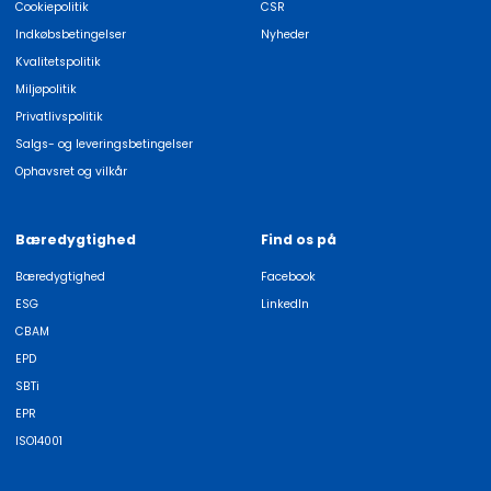
Cookiepolitik
CSR
Indkøbsbetingelser
Nyheder
Kvalitetspolitik
Miljøpolitik
Privatlivspolitik
Salgs- og leveringsbetingelser
Ophavsret og vilkår
Bæredygtighed
Find os på
Bæredygtighed
Facebook
ESG
LinkedIn
CBAM
EPD
SBTi
EPR
ISO14001