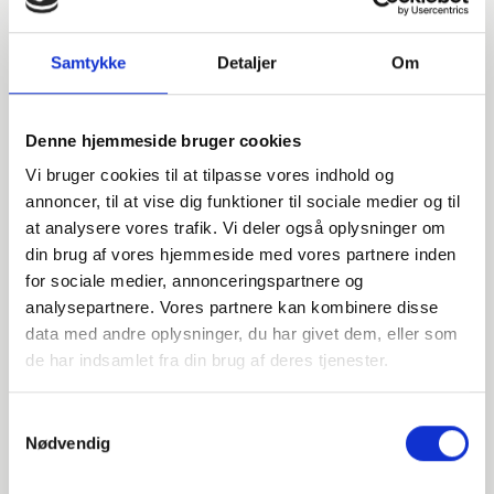
Samtykke
Detaljer
Om
Denne hjemmeside bruger cookies
Vi bruger cookies til at tilpasse vores indhold og
annoncer, til at vise dig funktioner til sociale medier og til
at analysere vores trafik. Vi deler også oplysninger om
din brug af vores hjemmeside med vores partnere inden
for sociale medier, annonceringspartnere og
analysepartnere. Vores partnere kan kombinere disse
data med andre oplysninger, du har givet dem, eller som
Har du spørgsmål?
de har indsamlet fra din brug af deres tjenester.
Vi står klar til at hjælpe med spørgsmål om produkter,
Samtykkevalg
service eller andet. Kontakt os for professionel rådgivning
Nødvendig
og sparring.