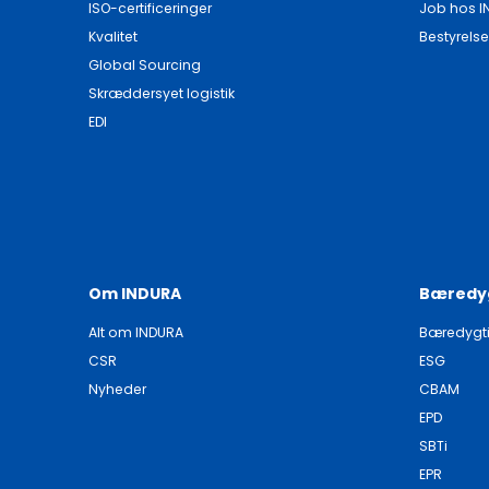
ISO-certificeringer
Job hos I
Kvalitet
Bestyrelse
Global Sourcing
Skræddersyet logistik
EDI
Om INDURA
Bæredy
Alt om INDURA
Bæredygt
CSR
ESG
Nyheder
CBAM
EPD
SBTi
EPR