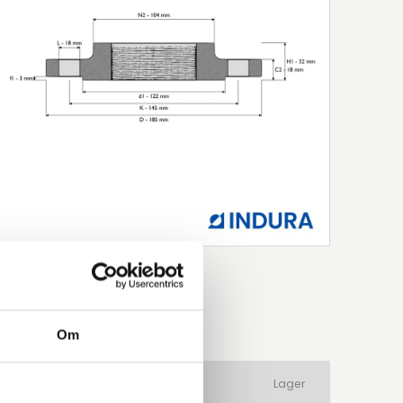
Om
ateriale
Produkttype
Lager