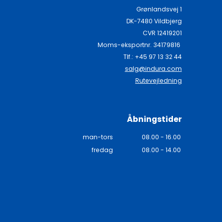
Grønlandsvej 1
DK-7480 Vildbjerg
CVR 12419201
Moms-eksportnr. 34179816
Tlf.: +45 97 13 32 44
salg@indura.com
Rutevejledning
Åbningstider
man-tors
08.00 - 16.00
fredag
08.00 - 14.00