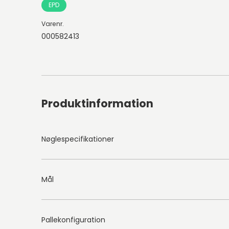
EPD
Varenr.
000582413
Produktinformation
Nøglespecifikationer
Mål
Pallekonfiguration