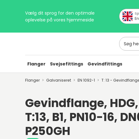
Vælg dit sprog for den optimale
Sp
En
oplevelse på vores hjemmeside
Søg her
Flanger
Svejsefittings
Gevindfittings
Flanger
Galvaniseret
EN 1092-1
T: 13 - Gevindflang
Gevindflange, HDG, 
T:13, B1, PN10-16, DN6
P250GH