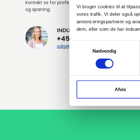
Kontakt os for professionel rådgivning
Vi bruger cookies til at tilpas
og sparring.
vores trafik. Vi deler også 
annonceringspartnere og anal
dem, eller som de har indsaml
INDURA DK
+45 97 13 32 44
Samtykkevalg
salg@indura.com
Nødvendig
Afvis