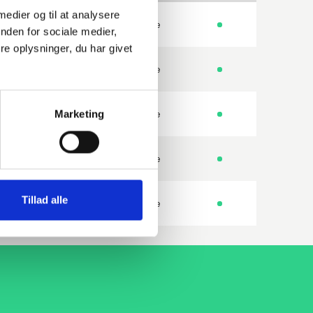
 medier og til at analysere
250GH 1.0460
Gevindflange
nden for sociale medier,
e oplysninger, du har givet
250GH 1.0460 HDG
Gevindflange
Marketing
250GH 1.0460
Gevindflange
235JR 1.0038
Gevindflange
Tillad alle
235JR 1.0038 HDG
Gevindflange