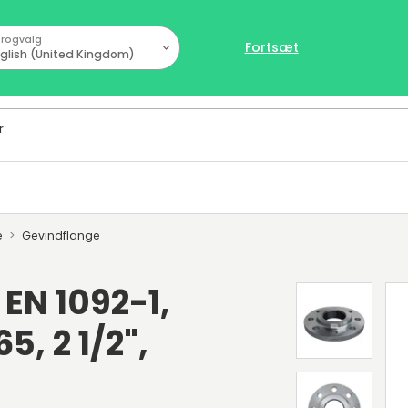
rogvalg
Fortsæt
glish (United Kingdom)
e
Gevindflange
EN 1092-1,
5, 2 1/2",