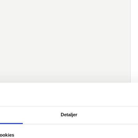
native varer
Detaljer
Varenummer
Beskrivelse
Norm
M
ookies