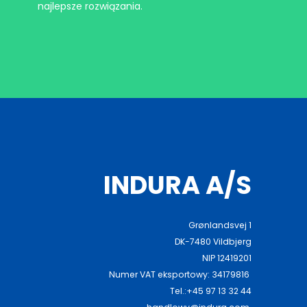
najlepsze rozwiązania.
INDURA A/S
Grønlandsvej 1
DK-7480 Vildbjerg
NIP 12419201
Numer VAT eksportowy: 34179816
Tel.:+45 97 13 32 44