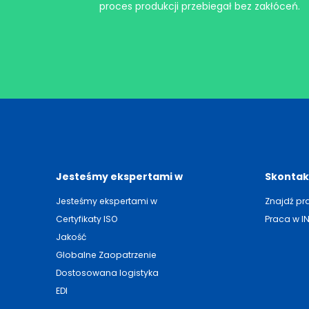
proces produkcji przebiegał bez zakłóceń.
Jesteśmy ekspertami w
Skontakt
Jesteśmy ekspertami w
Znajdź pr
Certyfikaty ISO
Praca w I
Jakość
Globalne Zaopatrzenie
Dostosowana logistyka
EDI