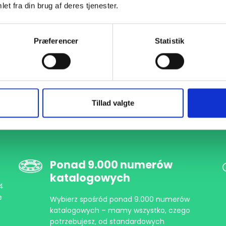
et fra din brug af deres tjenester.
Præferencer
Statistik
Tillad valgte
Ponad 9.000 numerów
katalogowych
-4
e
Wybierz spośród ponad 9.000 numerów
katalogowych – mamy wszystko, czego
potrzebujesz, od standardowych