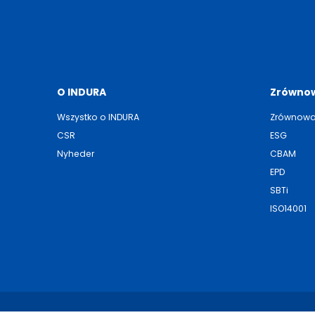
O INDURA
Zrównow
Wszystko o INDURA
Zrównowa
CSR
ESG
Nyheder
CBAM
EPD
SBTi
ISO14001