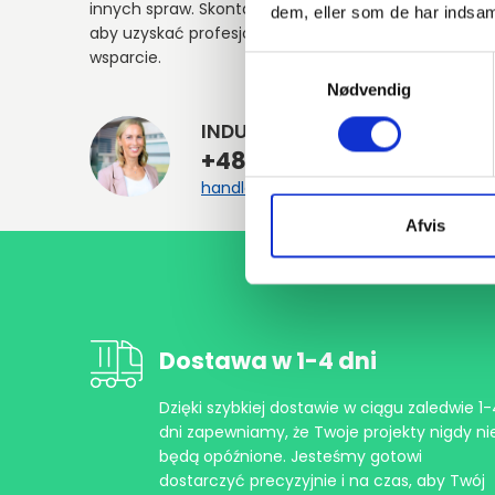
innych spraw. Skontaktuj się z nami,
dem, eller som de har indsaml
aby uzyskać profesjonalne doradztwo i
wsparcie.
Samtykkevalg
Nødvendig
INDURA PL
+48 588 810 172
handlowy@indura.com
Afvis
Dostawa w 1-4 dni
Dzięki szybkiej dostawie w ciągu zaledwie 1
dni zapewniamy, że Twoje projekty nigdy ni
będą opóźnione. Jesteśmy gotowi
dostarczyć precyzyjnie i na czas, aby Twój