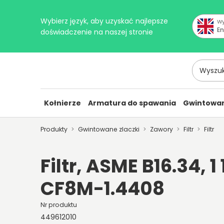
Wybierz język, aby uzyskać najlepsze
Wy
En
doświadczenie na naszej stronie
Wyszukaj 
Kołnierze
Armatura do spawania
Gwintowan
Produkty
Gwintowane zlaczki
Zawory
Filtr
Filtr
Filtr, ASME B16.34, 1 
CF8M-1.4408
Nr produktu
449612010