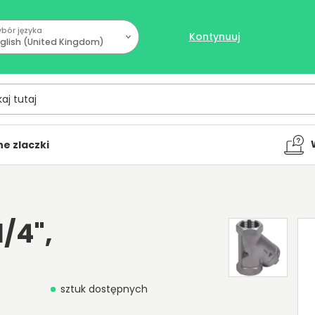
bór języka
Kontynuuj
glish (United Kingdom)
tutaj
e zlaczki
1/4",
sztuk dostępnych