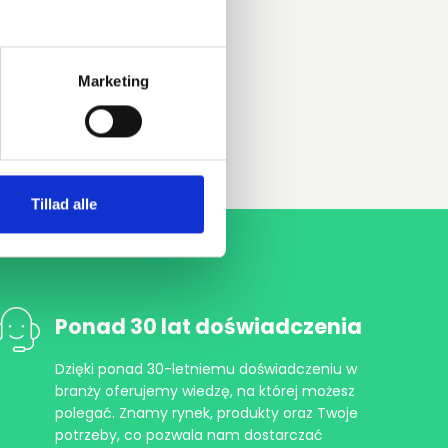
Marketing
Tillad alle
Ponad 30 lat doświadczenia
Dzięki ponad 30-letniemu doświadczeniu w
branży oferujemy wiedzę, na której możesz
polegać. Znamy rynek, produkty oraz Twoje
potrzeby, co pozwala nam dostarczać