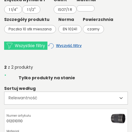
1 1/4"
1 1/2"
ISO7/1 R
Szczegóły produktu
Norma
Powierzchnia
Paczka 10 stk mieszana
EN 10241
czarny
Wszystkie filtry
Wyczyść filtry
2
z 2 produkty
Tylko produkty na stanie
Sortuj według
012010110