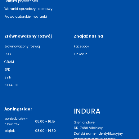
Polityka prywatności
Warunki sprzedaży i dostawy
Prawa autorskie i warunki
Zrównoważony rozwój
Znajdź nas na
Zrównoważony rozwój
Facebook
ESG
LinkedIn
CBAM
EPD
SBTi
ISO14001
INDURA
Åbningstider
poniedziałek–
08.00 - 16.15
Grønlandsvej 1
czwartek
DK-7480 Vildbjerg
piątek
08.00 - 14.30
Duński numer identyfikacyjny