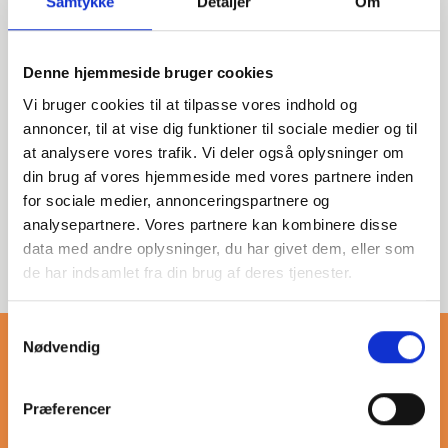
Samtykke
Detaljer
Om
Denne hjemmeside bruger cookies
Vi bruger cookies til at tilpasse vores indhold og
Kategoria ta obejmuje złączki
gwintowane, wykonane ze
annoncer, til at vise dig funktioner til sociale medier og til
stali węglowej, w tym
at analysere vores trafik. Vi deler også oplysninger om
mieszane opakowania z
din brug af vores hjemmeside med vores partnere inden
rurkami cylindrycznymi.
for sociale medier, annonceringspartnere og
Idealne rozwiązania dla
analysepartnere. Vores partnere kan kombinere disse
profesjonalnych zastosowań
data med andre oplysninger, du har givet dem, eller som
przemysłowych.
de har indsamlet fra din brug af deres tjenester.
Samtykkevalg
Nødvendig
Præferencer
Więcej o nypel obustronnie