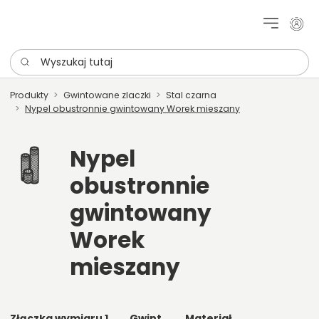
Moje 
Wyszukaj tutaj
Produkty
Gwintowane zlaczki
Stal czarna
Nypel obustronnie gwintowany Worek mieszany
Nypel
obustronnie
gwintowany
Worek
mieszany
Złączka wymiaru 1
Gwint
Materiał