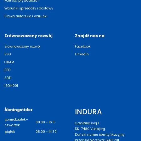
Polityka prywatności
Warunki sprzedaży i dostawy
Prawa autorskie i warunki
Zrównoważony rozwój
Znajdź nas na
Zrównoważony rozwój
Facebook
ESG
LinkedIn
CBAM
EPD
SBTi
ISO14001
INDURA
Åbningstider
poniedziałek–
08.00 - 16.15
Grønlandsvej 1
czwartek
DK-7480 Vildbjerg
piątek
08.00 - 14.30
Duński numer identyfikacyjny
przedsiębiorstwa: 12419201