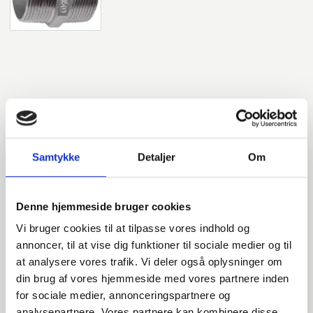
Masz pytania?
Jesteśmy gotowi pomóc w kwestiach dotyczących
Samtykke
Detaljer
Om
produktów, usług lub innych spraw. Skontaktuj się z nami,
aby uzyskać profesjonalne doradztwo i wsparcie.
Denne hjemmeside bruger cookies
Vi bruger cookies til at tilpasse vores indhold og
annoncer, til at vise dig funktioner til sociale medier og til
INDURA PL
at analysere vores trafik. Vi deler også oplysninger om
+48 588 810 172
din brug af vores hjemmeside med vores partnere inden
handlowy@indura.com
for sociale medier, annonceringspartnere og
analysepartnere. Vores partnere kan kombinere disse