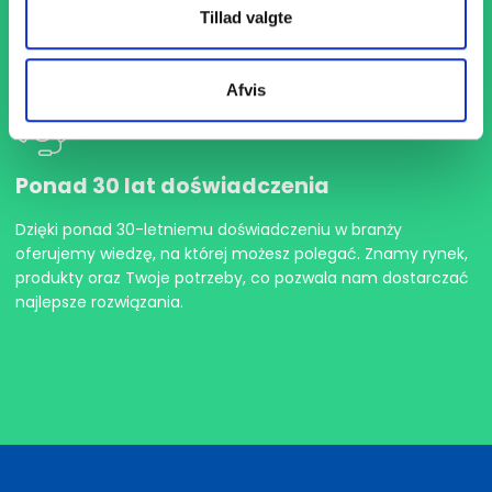
Wybierz spośród ponad 9.000 numerów katalogowych –
Tillad valgte
mamy wszystko, czego potrzebujesz, od standardowych
komponentów po produkty specjalne
Afvis
Ponad 30 lat doświadczenia
Dzięki ponad 30-letniemu doświadczeniu w branży
oferujemy wiedzę, na której możesz polegać. Znamy rynek,
produkty oraz Twoje potrzeby, co pozwala nam dostarczać
najlepsze rozwiązania.