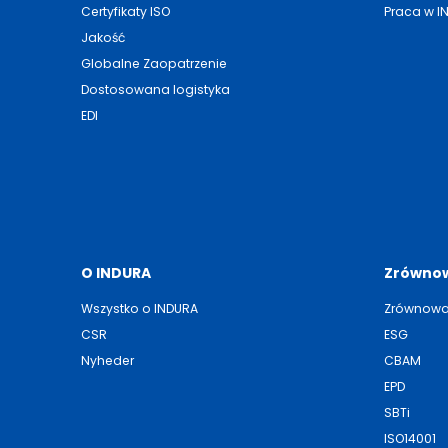
Certyfikaty ISO
Praca w I
Jakość
Globalne Zaopatrzenie
Dostosowana logistyka
EDI
O INDURA
Zrównow
Wszystko o INDURA
Zrównowa
CSR
ESG
Nyheder
CBAM
EPD
SBTi
ISO14001