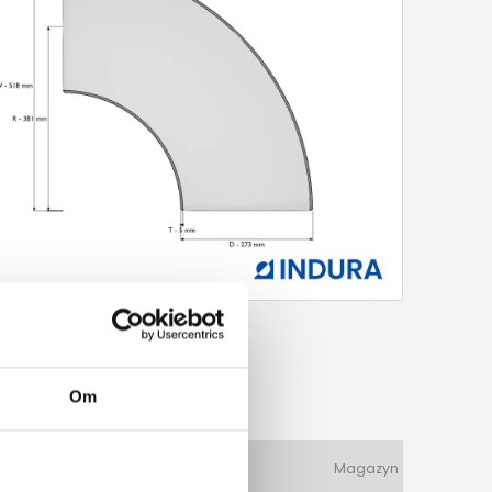
Om
ateriał
Typ produktu
Magazyn