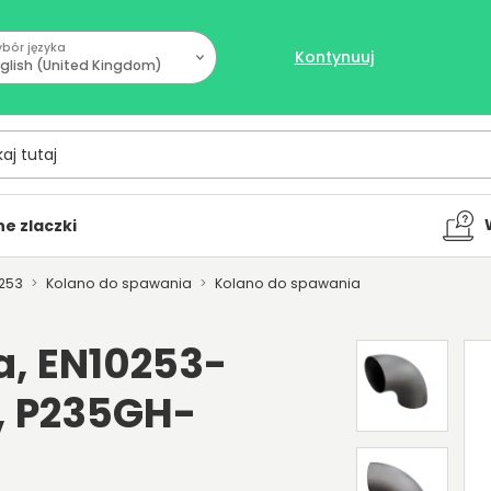
bór języka
Kontynuuj
glish (United Kingdom)
tutaj
e zlaczki
0253
Kolano do spawania
Kolano do spawania
a, EN10253-
5, P235GH-