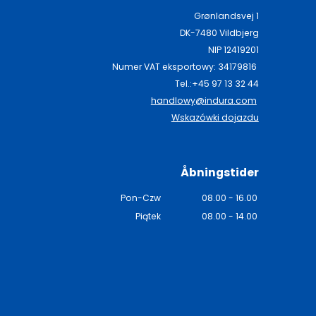
Grønlandsvej 1
DK-7480 Vildbjerg
NIP 12419201
Numer VAT eksportowy: 34179816
Tel.:+45 97 13 32 44
handlowy@indura.com
Wskazówki dojazdu
Åbningstider
Pon-Czw
08.00 - 16.00
Piątek
08.00 - 14.00