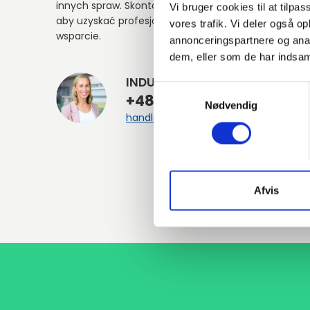
innych spraw. Skontaktuj się z nami,
Vi bruger cookies til at tilpas
aby uzyskać profesjonalne doradztwo i
vores trafik. Vi deler også 
wsparcie.
annonceringspartnere og anal
dem, eller som de har indsaml
INDURA PL
Samtykkevalg
+48 588 810 172
Nødvendig
handlowy@indura.com
Afvis