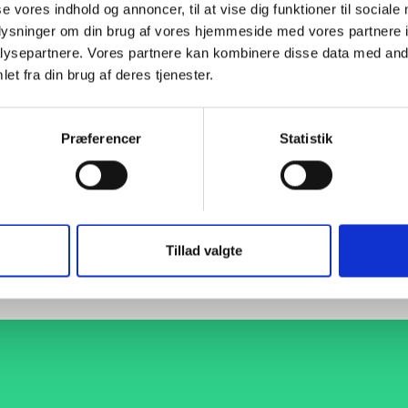
se vores indhold og annoncer, til at vise dig funktioner til sociale
oplysninger om din brug af vores hjemmeside med vores partnere i
014008273
273 x 6,3 Kolano do spawania 3D 90°
EN10253-2 T:A Bezszwowy
P
ysepartnere. Vores partnere kan kombinere disse data med andr
et fra din brug af deres tjenester.
014320764
273 x 8,8 Kolano do spawania 3D 90°
EN10253-2 T:A Bezszwowy
P
Præferencer
Statistik
014320765
273 x 10 Kolano do spawania 3D 90°
EN10253-2 T:A Bezszwowy
P
014320766
273 x 12,5 Kolano do spawania 3D 90°
EN10253-2 T:A Bezszwowy
P
Tillad valgte
014320767
273 x 14,2 Kolano do spawania 3D 90°
EN10253-2 T:A Bezszwowy
P