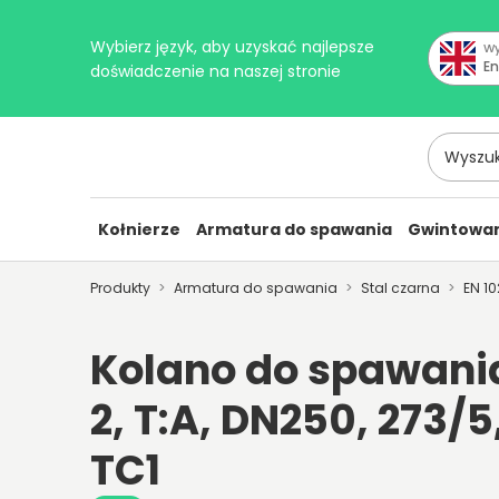
Wybierz język, aby uzyskać najlepsze
Wy
En
doświadczenie na naszej stronie
Wyszukaj 
Kołnierze
Armatura do spawania
Gwintowan
Produkty
Armatura do spawania
Stal czarna
EN 1
Kolano do spawani
2, T:A, DN250, 273/
TC1