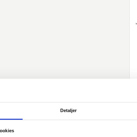
Detaljer
native varer
Numer artykułu
Opis Visma
Norma
M
ookies