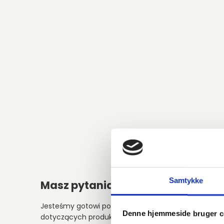
Samtykke
Masz pytania?
Alter
Jesteśmy gotowi pomóc w kwestiach
Denne hjemmeside bruger c
dotyczących produktów, usług lub