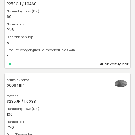
P250GH / 1.0460
80
PN6
A
-
Stück verfügbar
000641114
S235JR / 1.0038
100
PN6