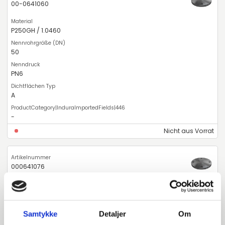
00-0641060
P250GH / 1.0460
50
PN6
A
-
Nicht aus Vorrat
000641076
S235JR / 1.0038
Samtykke
Detaljer
Om
65