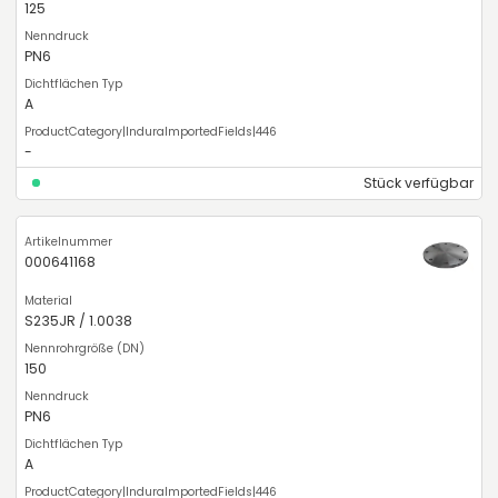
125
PN6
A
-
Stück verfügbar
000641168
S235JR / 1.0038
150
PN6
A