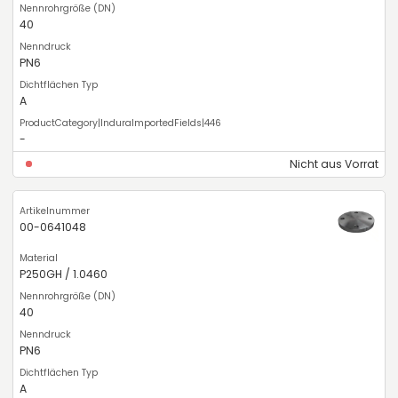
40
PN6
A
-
Nicht aus Vorrat
00-0641048
P250GH / 1.0460
40
PN6
A