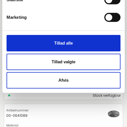
Stück verfügbar
Marketing
000641089
S235JR / 1.0038
Tillad alle
80
Tillad valgte
PN6
A
Afvis
-
Stück verfügbar
00-0641089