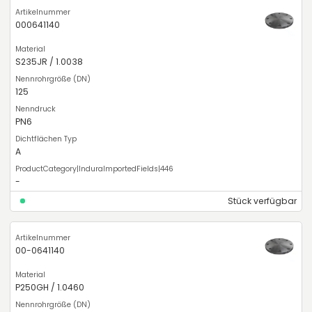
000641140
S235JR / 1.0038
125
PN6
A
-
Stück verfügbar
00-0641140
P250GH / 1.0460