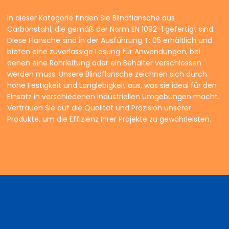
In dieser Kategorie finden Sie Blindflansche aus
Carbonstahl, die gemäß der Norm EN 1092-1 gefertigt sind.
Diese Flansche sind in der Ausführung T: 05 erhältlich und
bieten eine zuverlässige Lösung für Anwendungen, bei
denen eine Rohrleitung oder ein Behälter verschlossen
werden muss. Unsere Blindflansche zeichnen sich durch
hohe Festigkeit und Langlebigkeit aus, was sie ideal für den
Einsatz in verschiedenen industriellen Umgebungen macht.
Vertrauen Sie auf die Qualität und Präzision unserer
Produkte, um die Effizienz Ihrer Projekte zu gewährleisten.