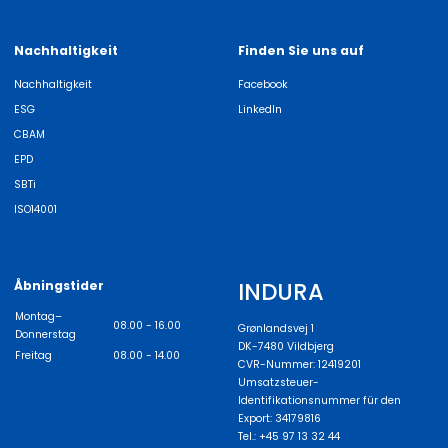
Nachhaltigkeit
Finden Sie uns auf
Nachhaltigkeit
Facebook
ESG
LinkedIn
CBAM
EPD
SBTi
ISO14001
INDURA
Åbningstider
Montag–
08.00 - 16.00
Grønlandsvej 1
Donnerstag
DK-7480 Vildbjerg
Freitag
08.00 - 14.00
CVR-Nummer: 12419201
Umsatzsteuer-
Identifikationsnummer für den
Export: 34179816
Tel.: +45 97 13 32 44