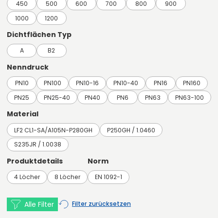
450
500
600
700
800
900
1000
1200
Dichtflächen Typ
A
B2
Nenndruck
PN10
PN100
PN10-16
PN10-40
PN16
PN160
PN25
PN25-40
PN40
PN6
PN63
PN63-100
Material
LF2 CL1-SA/A105N-P280GH
P250GH / 1.0460
S235JR / 1.0038
Produktdetails
Norm
4 Löcher
8 Löcher
EN 1092-1
Alle Filter
Filter zurücksetzen