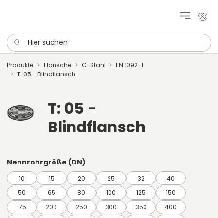
Mein 
Hier suchen
Produkte
Flansche
C-Stahl
EN 1092-1
T: 05 - Blindflansch
T: 05 -
Blindflansch
Nennrohrgröße (DN)
10
15
20
25
32
40
50
65
80
100
125
150
175
200
250
300
350
400