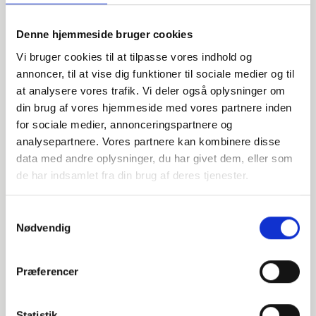
PN6
Denne hjemmeside bruger cookies
A
Vi bruger cookies til at tilpasse vores indhold og
annoncer, til at vise dig funktioner til sociale medier og til
-
at analysere vores trafik. Vi deler også oplysninger om
Stück verfügbar
din brug af vores hjemmeside med vores partnere inden
for sociale medier, annonceringspartnere og
analysepartnere. Vores partnere kan kombinere disse
00-0641076
data med andre oplysninger, du har givet dem, eller som
de har indsamlet fra din brug af deres tjenester.
P250GH / 1.0460
Samtykkevalg
65
Nødvendig
PN6
Præferencer
A
-
Statistik