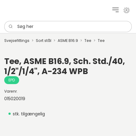
Mit k
Søg her
Svejsefittings
Sort stål
ASME B16.9
Tee
Tee
Tee, ASME B16.9, Sch. Std./40,
1/2"/1/4", A-234 WPB
EPD
Varenr.
015020019
stk. tilgængelig