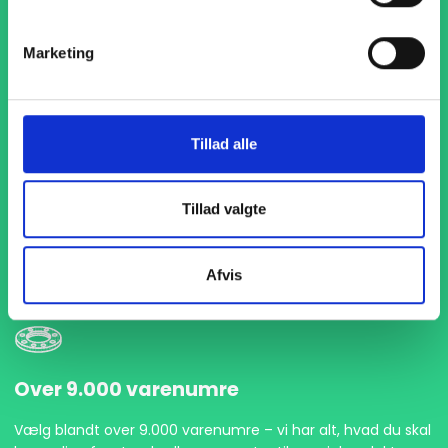
Marketing
Tillad alle
1-4 dages levering
Med hurtig levering på kun 1-4 dage sikrer vi, at dine
Tillad valgte
projekter aldrig bliver forsinket. Vi står klar til at levere
præcist og til tiden, så du kan holde dit produktionsflow
kørende uden afbrydelser.
Afvis
Over 9.000 varenumre
Vælg blandt over 9.000 varenumre – vi har alt, hvad du skal