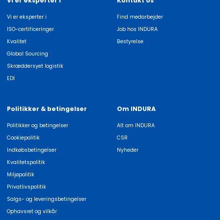
Vi er eksperter i
Kontakt os
Vi er eksperter i
Find medarbejder
ISO-certificeringer
Job hos INDURA
Kvalitet
Bestyrelse
Global Sourcing
Skræddersyet logistik
EDI
Politikker & betingelser
Om INDURA
Politikker og betingelser
Alt om INDURA
Cookiepolitik
CSR
Indkøbsbetingelser
Nyheder
Kvalitetspolitik
Miljøpolitik
Privatlivspolitik
Salgs- og leveringsbetingelser
Ophavsret og vilkår