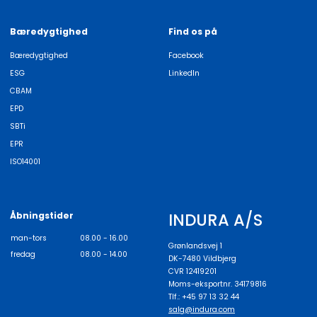
Bæredygtighed
Find os på
Bæredygtighed
Facebook
ESG
LinkedIn
CBAM
EPD
SBTi
EPR
ISO14001
INDURA A/S
Åbningstider
man-tors
08.00 - 16.00
Grønlandsvej 1
fredag
08.00 - 14.00
DK-7480 Vildbjerg
CVR 12419201
Moms-eksportnr. 34179816
Tlf.: +45 97 13 32 44
salg@indura.com