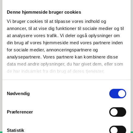
Denne hjemmeside bruger cookies
Vi bruger cookies til at tilpasse vores indhold og
annoncer, til at vise dig funktioner til sociale medier og til
at analysere vores trafik. Vi deler også oplysninger om
din brug af vores hjemmeside med vores partnere inden
Har du spørgsmål?
for sociale medier, annonceringspartnere og
analysepartnere. Vores partnere kan kombinere disse
Vi står klar til at hjælpe med spørgsmål om produkter,
data med andre oplysninger, du har givet dem, eller som
service eller andet. Kontakt os for professionel rådgivning
og sparring.
de har indsamlet fra din brug af deres tjenester.
Samtykkevalg
Nødvendig
INDURA DK
+45 97 13 32 44
Præferencer
salg@indura.com
Statistik