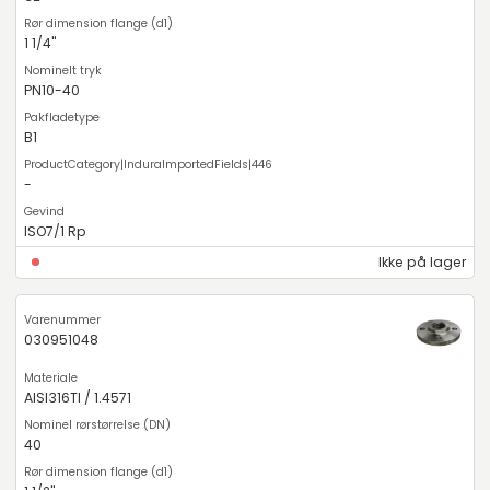
1 1/4"
PN10-40
B1
-
ISO7/1 Rp
Ikke på lager
030951048
AISI316TI / 1.4571
40