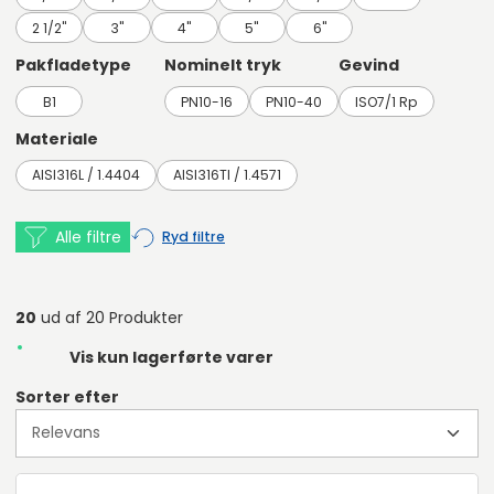
2 1/2"
3"
4"
5"
6"
Pakfladetype
Nominelt tryk
Gevind
B1
PN10-16
PN10-40
ISO7/1 Rp
Materiale
AISI316L / 1.4404
AISI316TI / 1.4571
Alle filtre
Ryd filtre
20
ud af 20 Produkter
Vis kun lagerførte varer
Sorter efter