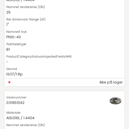
25
1"
PN10-40
B1
-
ISO7/1 Rp
Ikke på lager
031951042
AISI316L / 1.4404