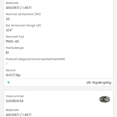
AISI316TI / 1.4571
20
3/4"
PN10-40
B1
-
ISO7/1 Rp
stk. tilgængelig
030951034
AISI316TI / 1.4571