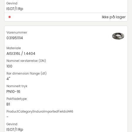
ISO7/1 Rp
Ikke på lager
031951114
AISI316L / 1.4404
100
4"
PN10-16
B1
-
ISO7/1 Rp