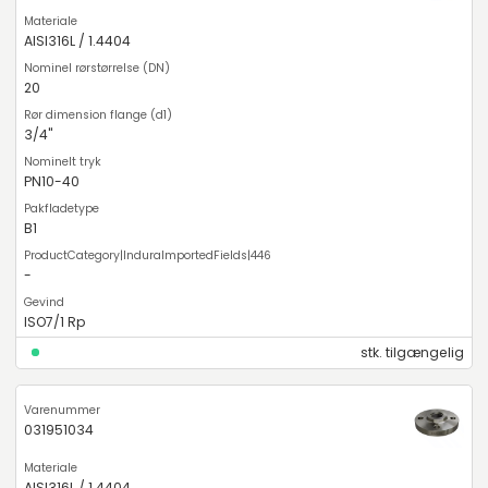
AISI316L / 1.4404
20
3/4"
PN10-40
B1
-
ISO7/1 Rp
stk. tilgængelig
031951034
AISI316L / 1.4404