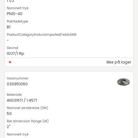
1 1/2"
PN10-40
B1
-
ISO7/1 Rp
Ikke på lager
030951060
AISI316TI / 1.4571
50
2"