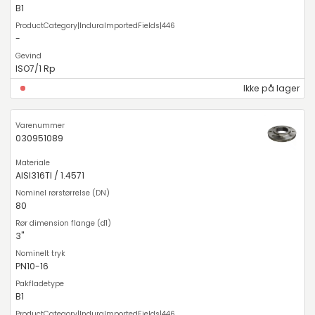
B1
-
ISO7/1 Rp
Ikke på lager
030951089
AISI316TI / 1.4571
80
3"
PN10-16
B1