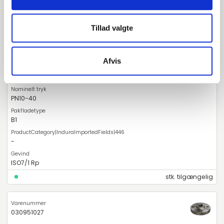
030951021
Tillad valgte
AISI316TI / 1.4571
15
Afvis
1/2"
PN10-40
B1
-
ISO7/1 Rp
stk. tilgængelig
030951027