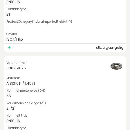
PN10-16
B1
-
ISO7/1 Rp
stk. tilgængelig
030951076
AISI316TI / 1.4571
65
2 1/2"
PN10-16