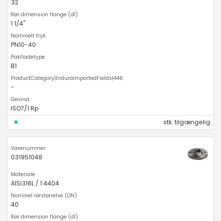
32
1 1/4"
PN10-40
B1
-
ISO7/1 Rp
stk. tilgængelig
031951048
AISI316L / 1.4404
40