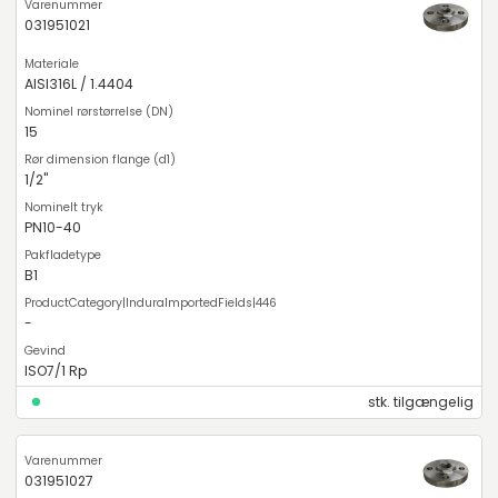
031951021
AISI316L / 1.4404
15
1/2"
PN10-40
B1
-
ISO7/1 Rp
stk. tilgængelig
031951027