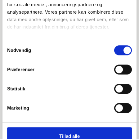
for sociale medier, annonceringspartnere og
analysepartnere. Vores partnere kan kombinere disse
031951168
data med andre oplysninger, du har givet dem, eller som
de har indsamlet fra din brug af deres tjenester.
AISI316L / 1.4404
Samtykkevalg
150
Nødvendig
6"
Præferencer
PN10-16
B1
Statistik
-
Marketing
ISO7/1 Rp
Ikke på lager
Tillad alle