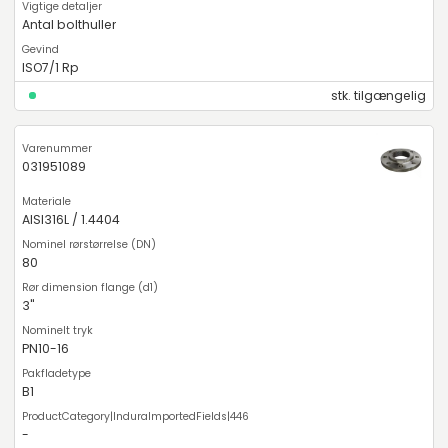
Antal bolthuller
ISO7/1 Rp
stk. tilgængelig
031951089
AISI316L / 1.4404
80
3"
PN10-16
B1
-