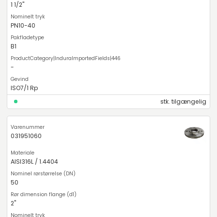
1 1/2"
PN10-40
B1
-
ISO7/1 Rp
stk. tilgængelig
031951060
AISI316L / 1.4404
50
2"