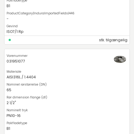
B1
-
ISO7/1 Rp
stk. tilgængelig
031951077
AISI316L / 1.4404
65
2 1/2"
PN10-16
B1