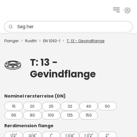
Mit k
Søg her
Flanger
Rustfri
EN 1092-1
T: 13 - Gevindflange
T: 13 -
Gevindflange
Nominel rørstørrelse (DN)
15
20
25
32
40
50
65
80
100
125
150
Rørdimension flange
1/2"
3/4"
1"
1 1/4"
1 1/2"
2"