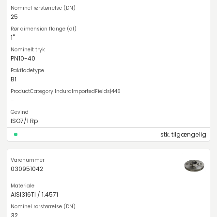
25
1"
PN10-40
B1
-
ISO7/1 Rp
stk. tilgængelig
030951042
AISI316TI / 1.4571
32