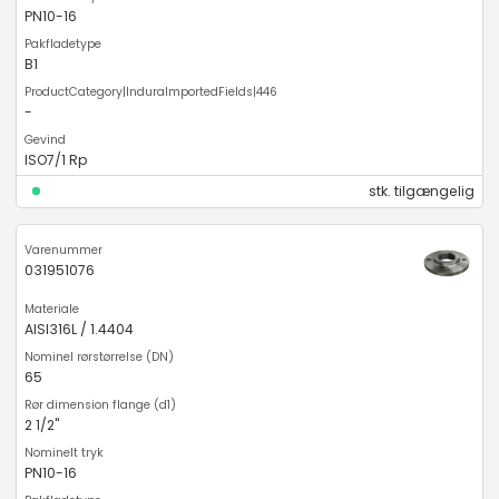
PN10-16
B1
-
ISO7/1 Rp
stk. tilgængelig
031951076
AISI316L / 1.4404
65
2 1/2"
PN10-16